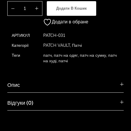
Додати В Кошик
Додати в обране
АРТИКУЛ
PATCH-031
Категорії
PATCH VAULT
,
Патчі
Теги
патч
,
патч на одяг
,
патч на сумку
,
патч
на худі
,
патчі
Опис
Відгуки (0)
Схожі товари