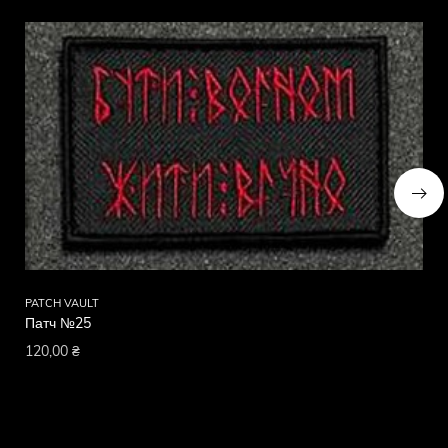
PATCH VAULT
PA
Патч №25
Па
120,00
₴
12