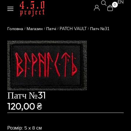
EN
0
Головна
Магазин
Патчі
PATCH VAULT
Патч №31
/
/
/
/
Патч №31
120,00
₴
Розмір: 5 x 8 см