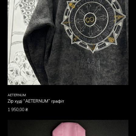
AETERNUM
Zip худі “AETERNUM” графіт
1 950,00
₴