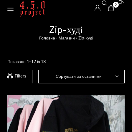
EN
0
Zip-худі
Головна
Магазин
Zip-худі
/
/
Показано 1–12 із 18
Filters
Сортувати за останніми