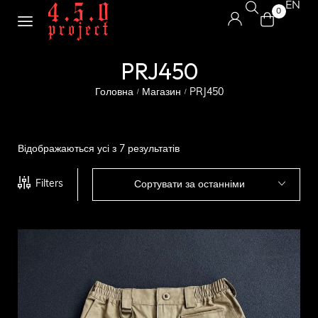
EN
0
PRJ450
Головна
Магазин
PRJ450
/
/
Відображаються усі з 7 результатів
Filters
Сортувати за останніми