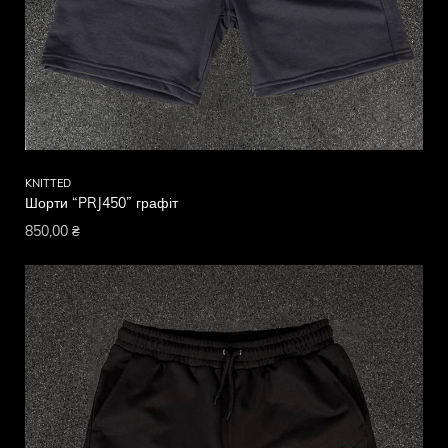
KNITTED
Шорти “PRJ450” графіт
850,00
₴