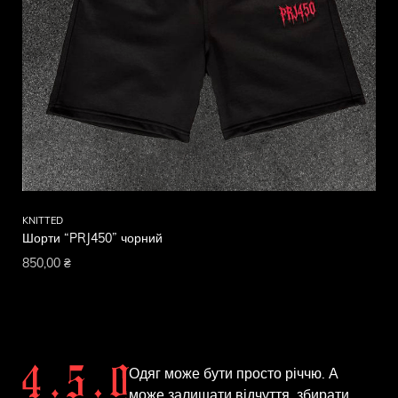
KNITTED
Шорти “PRJ450” чорний
850,00
₴
Одяг може бути просто річчю. А
може залишати відчуття, збирати