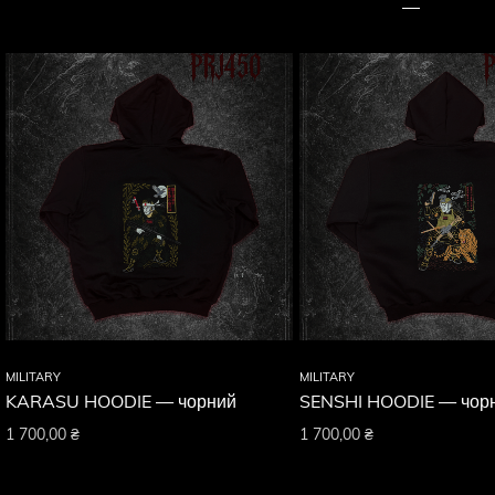
MILITARY
MILITARY
KARASU HOODIE — чорний
SENSHI HOODIE — чор
1 700,00
₴
1 700,00
₴