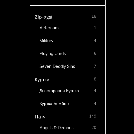
18
Zip-худі
Aeternum
1
Military
4
Playing Cards
6
Seven Deadly Sins
7
8
Куртки
Двостороння Куртка
4
Куртка Бомбер
4
149
Патчі
Angels & Demons
20