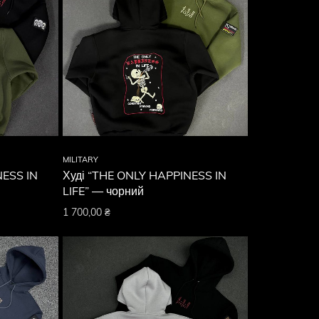
MILITARY
NESS IN
Худі “THE ONLY HAPPINESS IN
LIFE” — чорний
1 700,00
₴