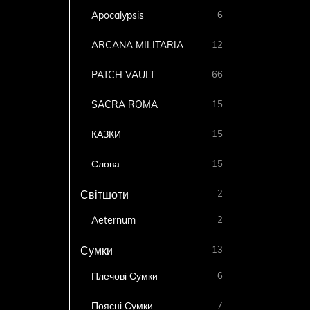
Apocalypsis
6
ARCANA MILITARIA
12
PATCH VAULT
66
SACRA ROMA
15
КАЗКИ
15
Слова
15
2
Світшоти
Aeternum
2
13
Сумки
Плечові Сумки
6
Поясні Сумки
7