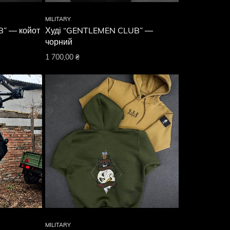
MILITARY
” — койот
Худі “GENTLEMEN CLUB” —
чорний
1 700,00
₴
MILITARY