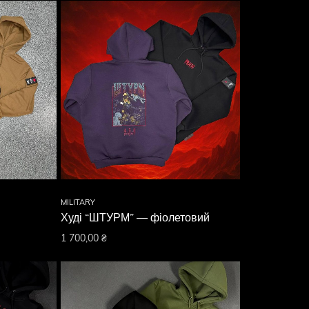
MILITARY
Худі “ШТУРМ” — фіолетовий
1 700,00
₴