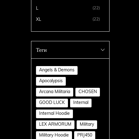
L
(22)
XL
(22)
Теги
Angels & Demons
Apocalypsis
Arcana Militaria
CHOSEN
GOOD LUCK
Internal
Internal Hoodie
LEX ARMORUM
Military
Military Hoodie
PRJ450