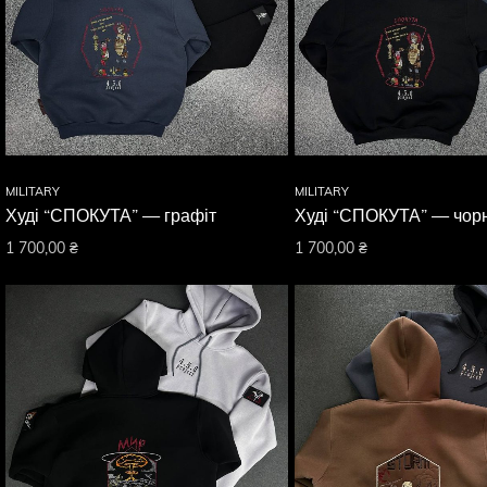
MILITARY
MILITARY
Худі “СПОКУТА” — графіт
Худі “СПОКУТА” — чор
1 700,00
₴
1 700,00
₴