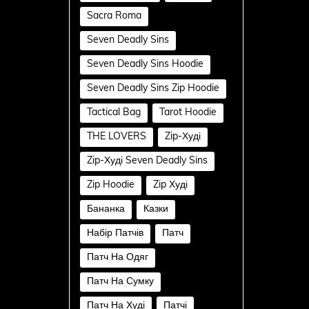
Sacra Roma
Seven Deadly Sins
Seven Deadly Sins Hoodie
Seven Deadly Sins Zip Hoodie
Tactical Bag
Tarot Hoodie
THE LOVERS
Zip-Худі
Zip-Худі Seven Deadly Sins
Zip Hoodie
Zip Худі
Бананка
Казки
Набір Патчів
Патч
Патч На Одяг
Патч На Сумку
Патч На Худі
Патчі