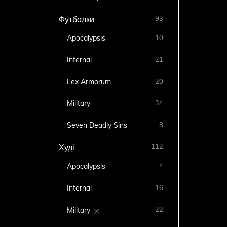
93
Футболки
Apocalypsis
10
Internal
21
Lex Armorum
20
Military
34
Seven Deadly Sins
8
112
Худі
Apocalypsis
4
Internal
16
22
Military