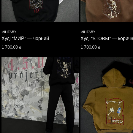
MILITARY
MILITARY
Худі “МИР” — чорний
Худі “STORM” — корич
1 700,00
₴
1 700,00
₴