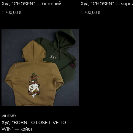
Худі “CHOSEN” — бежевий
Худі “CHOSEN” — чорн
1 700,00
₴
1 700,00
₴
MILITARY
Худі “BORN TO LOSE LIVE TO
WIN” — койот