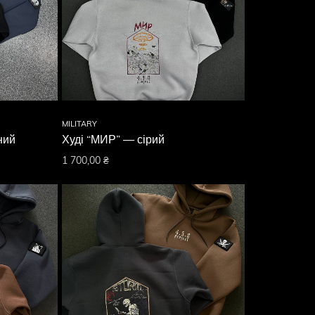
MILITARY
ний
Худі “МИР” — сірий
1 700,00
₴