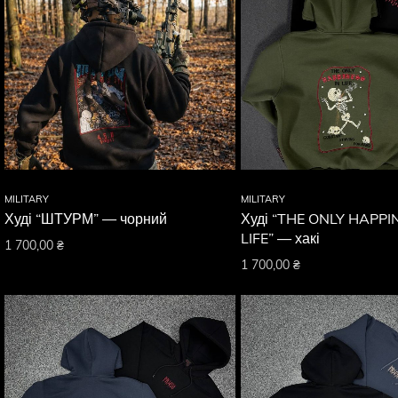
MILITARY
MILITARY
Худі “ШТУРМ” — чорний
Худі “THE ONLY HAPPI
LIFE” — хакі
1 700,00
₴
1 700,00
₴