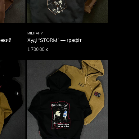
MILITARY
невий
Худі “STORM” — графіт
1 700,00
₴