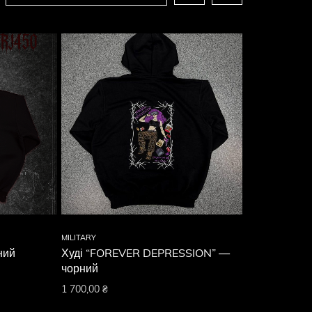
MILITARY
ний
Худі “FOREVER DEPRESSION” —
чорний
1 700,00
₴