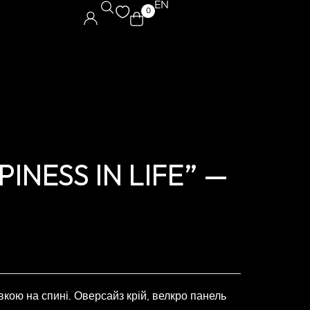
EN
0
INESS IN LIFE” —
кою на спині. Оверсайз крій, велкро панель