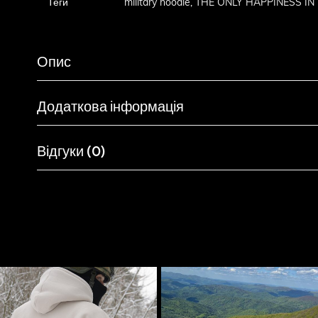
Теги
military hoodie
,
THE ONLY HAPPINESS IN 
Опис
Додаткова інформація
Відгуки (0)
Схожі товари