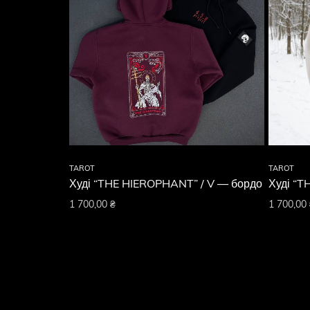
TAROT
TAROT
Худі “THE HIEROPHANT” / V — бордо
Худі “T
1 700,00
₴
1 700,00