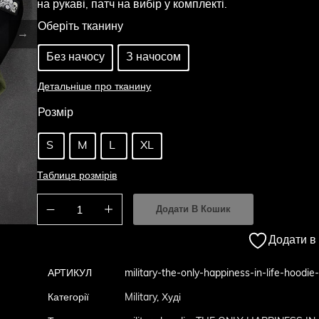
на рукаві, патч на вибір у комплекті.
Оберіть тканину
Без начосу
З начосом
Детальніше про тканину
Розмір
S
M
L
XL
Таблиця розмірів
Додати В Кошик
Додати в
АРТИКУЛ
military-the-only-happiness-in-life-hoodie
Категорії
Military
,
Худі