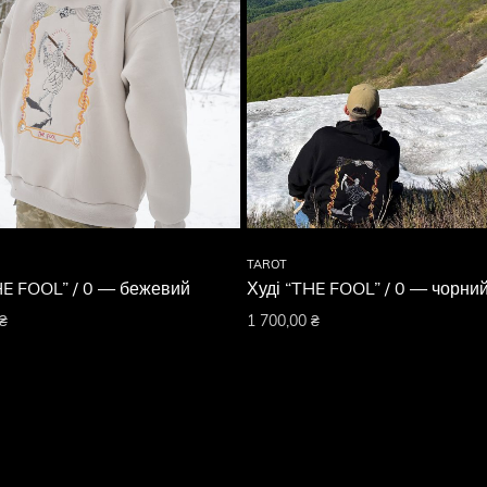
TAROT
HE FOOL” / 0 — бежевий
Худі “THE FOOL” / 0 — чорни
₴
1 700,00
₴