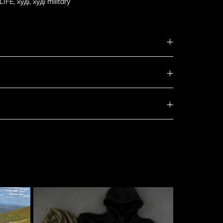
LIFE
,
худі
,
худі military