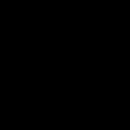
ANGELS & DEMONS
Патч LEVIATHAN
300,00
₴