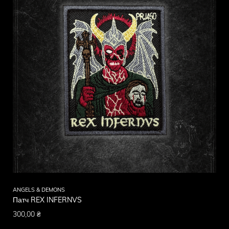
ANGELS & DEMONS
Патч REX INFERNVS
300,00
₴