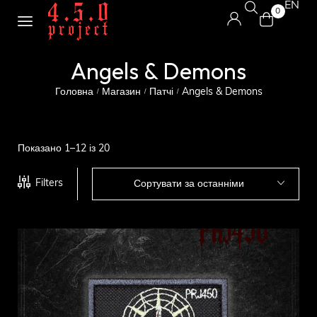
EN
0
Angels & Demons
Головна
Магазин
Патчі
Angels & Demons
/
/
/
Показано 1–12 із 20
Filters
Сортувати за останніми