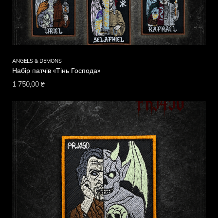
ANGELS & DEMONS
Набір патчів «Тінь Господа»
1 750,00
₴