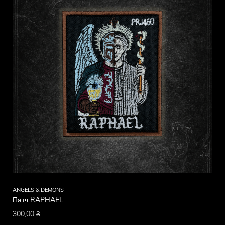
ANGELS & DEMONS
Патч RAPHAEL
300,00
₴