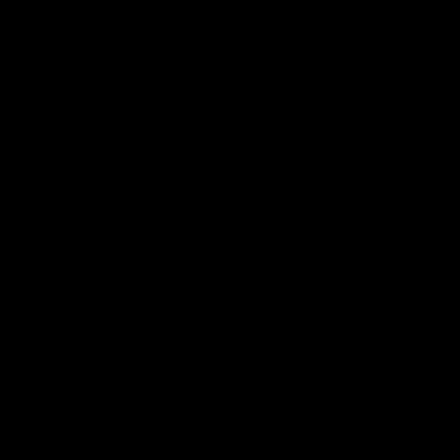
ANGELS & DEMONS
Патч LUCIFER
300,00
₴