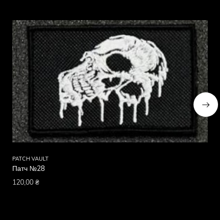
Схожі товари
PATCH VAULT
PA
Патч №28
Па
120,00
₴
12