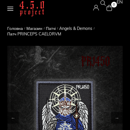
EN
0
Головна
Магазин
Патчі
Angels & Demons
/
/
/
/
Патч PRINCEPS CAELORVM