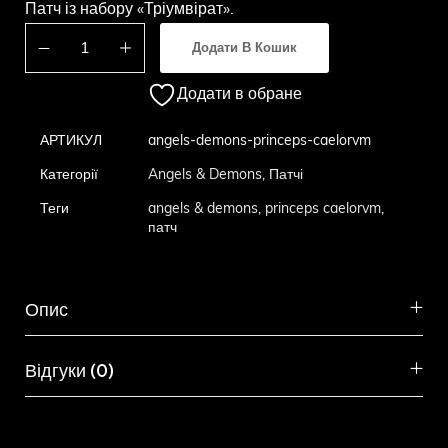
Патч із набору «Тріумвірат».
Додати В Кошик
Додати в обране
АРТИКУЛ
angels-demons-princeps-caelorvm
Категорії
Angels & Demons
,
Патчі
Теги
angels & demons
,
princeps caelorvm
,
патч
Опис
Відгуки (0)