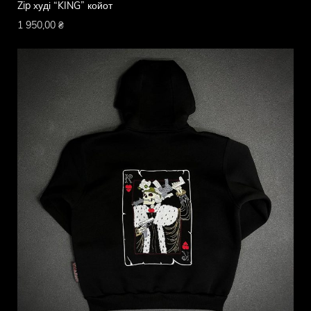
Zip худі “KING” койот
1 950,00
₴