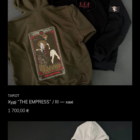
TAROT
Худі “THE EMPRESS” / III — хакі
1 700,00
₴