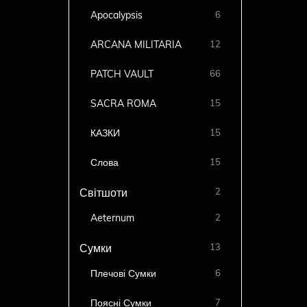
Apocalypsis
6
ARCANA MILITARIA
12
PATCH VAULT
66
SACRA ROMA
15
КАЗКИ
15
Слова
15
2
Світшоти
Aeternum
2
13
Сумки
Плечові Сумки
6
Поясні Сумки
7