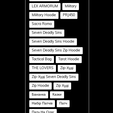
LEX ARMORUM
Military
Military Hoodie
PRJ450
Sacra Roma
Seven Deadly Sins
Seven Deadly Sins Hoodie
Seven Deadly Sins Zip Hoodie
Tactical Bag
Tarot Hoodie
THE LOVERS
Zip-Худі
Zip-Худі Seven Deadly Sins
Zip Hoodie
Zip Худі
Бананка
Казки
Набір Патчів
Патч
Патч На Одяг