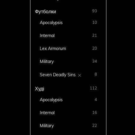
93
Футболки
Apocalypsis
10
Internal
21
Lex Armorum
20
Military
34
8
Seven Deadly Sins
112
Худі
Apocalypsis
4
Internal
16
Military
22