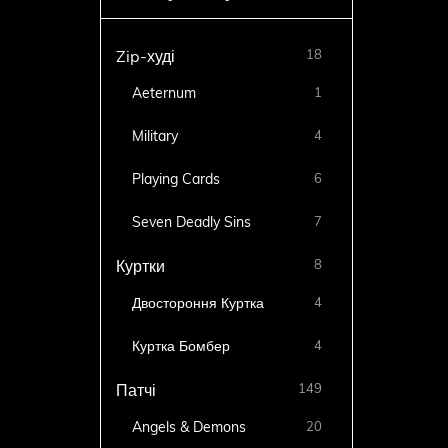
18
Zip-худі
Aeternum
1
Military
4
Playing Cards
6
Seven Deadly Sins
7
8
Куртки
Двостороння Куртка
4
Куртка Бомбер
4
149
Патчі
Angels & Demons
20