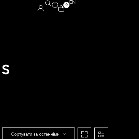
EN
0
ns
Сортувати за останніми