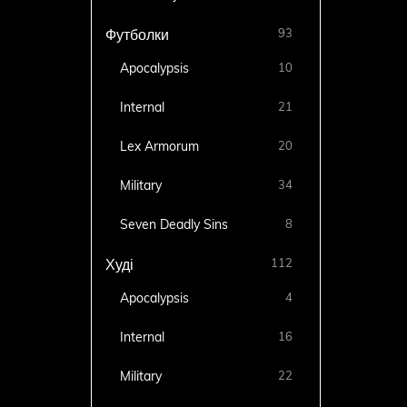
93
Футболки
Apocalypsis
10
Internal
21
Lex Armorum
20
Military
34
Seven Deadly Sins
8
112
Худі
Apocalypsis
4
Internal
16
Military
22