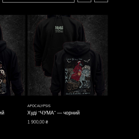
APOCALYPSIS
ий
Худі “ЧУМА” — чорний
1 900,00
₴