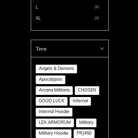
L
(4)
XL
(4)
Теги
Angels & Demons
Apocalypsis
Arcana Militaria
CHOSEN
GOOD LUCK
Internal
Internal Hoodie
LEX ARMORUM
Military
Military Hoodie
PRJ450