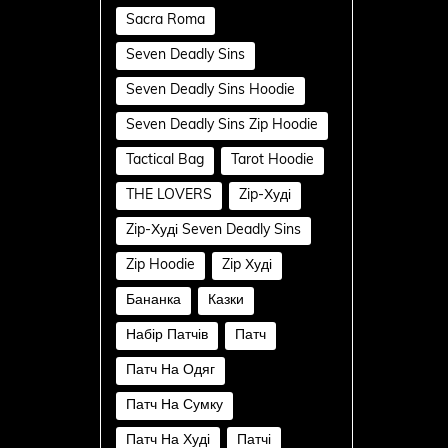
Sacra Roma
Seven Deadly Sins
Seven Deadly Sins Hoodie
Seven Deadly Sins Zip Hoodie
Tactical Bag
Tarot Hoodie
THE LOVERS
Zip-Худі
Zip-Худі Seven Deadly Sins
Zip Hoodie
Zip Худі
Бананка
Казки
Набір Патчів
Патч
Патч На Одяг
Патч На Сумку
Патч На Худі
Патчі