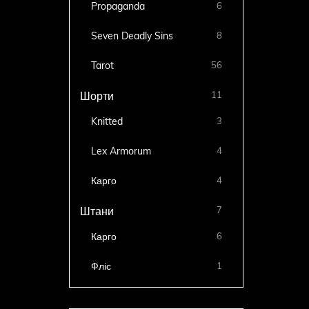
Propaganda
6
Seven Deadly Sins
8
Tarot
56
11
Шорти
Knitted
3
Lex Armorum
4
Карго
4
7
Штани
Карго
6
Фліс
1