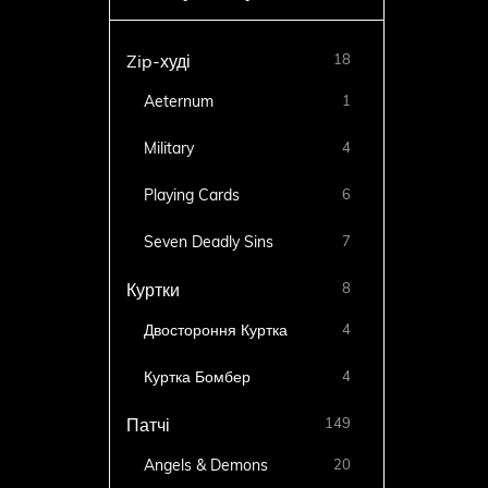
18
Zip-худі
Aeternum
1
Military
4
Playing Cards
6
Seven Deadly Sins
7
8
Куртки
Двостороння Куртка
4
Куртка Бомбер
4
149
Патчі
Angels & Demons
20