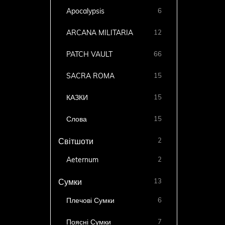
Apocalypsis
6
ARCANA MILITARIA
12
PATCH VAULT
66
SACRA ROMA
15
КАЗКИ
15
Слова
15
2
Світшоти
Aeternum
2
13
Сумки
Плечові Сумки
6
Поясні Сумки
7