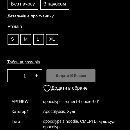
Без начосу
З начосом
Детальніше про тканину
Розмір
S
M
L
XL
Таблиця розмірів
Додати В Кошик
Додати в обране
АРТИКУЛ
apocalypsis-smert-hoodie-001
Категорії
Apocalypsis
,
Худі
Теги
apocalypsis hoodie
,
СМЕРТЬ
,
худі
,
худі
apocalypsis