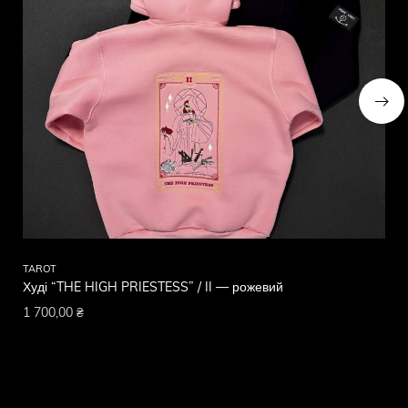
TAROT
TA
Худі “THE HIGH PRIESTESS” / II — рожевий
Ху
1 700,00
₴
1 