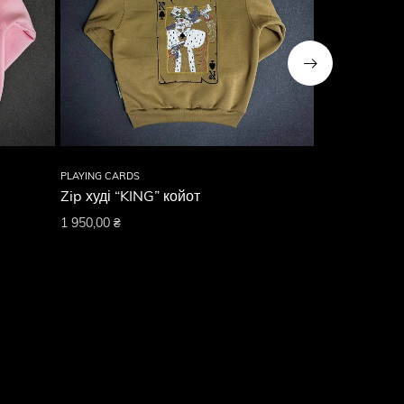
PLAYING CARDS
MILITARY
Zip худі “KING” койот
Zip худі “G
1 950,00
₴
1 950,00
₴