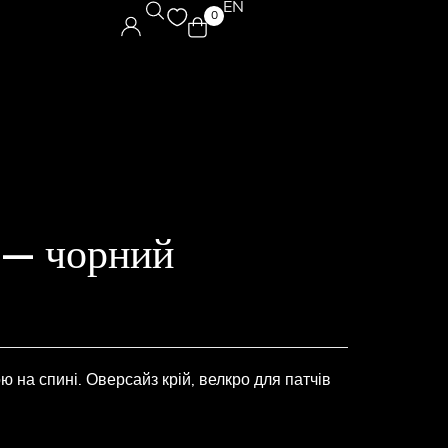
EN
0
 — чорний
 на спині. Оверсайз крій, велкро для патчів