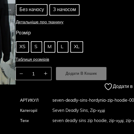
Без начосу
З начосом
Детальніше про тканину
Розмір
XS
S
M
L
XL
Таблиця розмірів
Додати В Кошик
Додати в
АРТИКУЛ
seven-deadly-sins-hordynia-zip-hoodie-0
Категорії
Seven Deadly Sins
,
Zip-худі
Теги
seven deadly sins zip hoodie
,
zip-худі
,
zip-