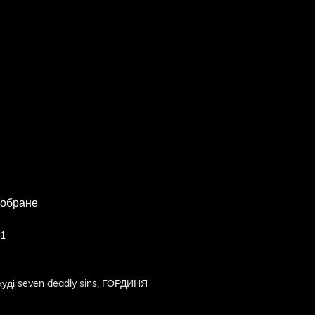
 обране
01
худі seven deadly sins
,
ГОРДИНЯ