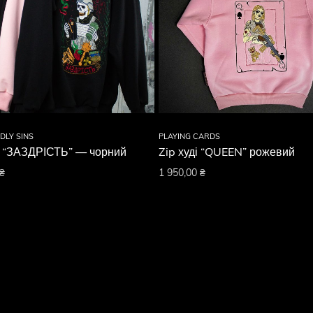
DLY SINS
PLAYING CARDS
і “ЗАЗДРІСТЬ” — чорний
Zip худі “QUEEN” рожевий
₴
1 950,00
₴