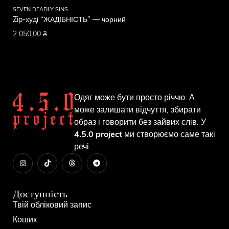
SEVEN DEADLY SINS
SE
Zip-худі “ЖАДІБНІСТЬ” — чорний
Zi
2 050,00
₴
2 
Одяг може бути просто річчю. А
може залишати відчуття, збирати
образ і говорити без зайвих слів. У
4.5.0 project
ми створюємо саме такі
речі.
Доступність
Твій обліковий запис
Кошик