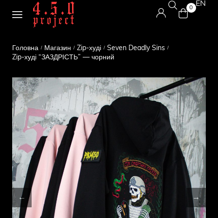
EN
0
Головна
Магазин
Zip-худі
Seven Deadly Sins
/
/
/
/
Zip-худі “ЗАЗДРІСТЬ” — чорний