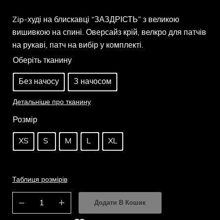
Zip-худі на блискавці “ЗАЗДРІСТЬ” з великою
вишивкою на спині. Оверсайз крій, велкро для патчів
на рукаві, патч на вибір у комплекті.
Оберіть тканину
Без начосу
З начосом
Детальніше про тканину
Розмір
XS
S
M
L
XL
Таблиця розмірів
Додати В Кошик