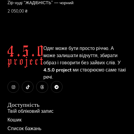
Zip-худі “ЖАДІБНІСТЬ” — чорний
Zi
2 050,00
₴
2 
Одяг може бути просто річчю. А
може залишати відчуття, збирати
образ і говорити без зайвих слів. У
4.5.0 project
ми створюємо саме такі
речі.
Доступність
Твій обліковий запис
Кошик
Список бажань