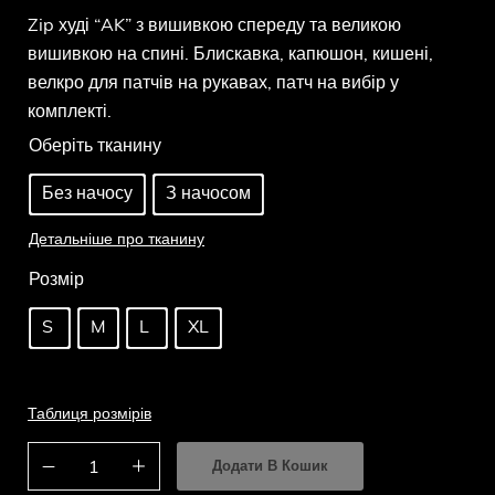
Zip худі “AK” з вишивкою спереду та великою
вишивкою на спині. Блискавка, капюшон, кишені,
велкро для патчів на рукавах, патч на вибір у
комплекті.
Оберіть тканину
Без начосу
З начосом
Детальніше про тканину
Розмір
S
M
L
XL
Таблиця розмірів
Додати В Кошик