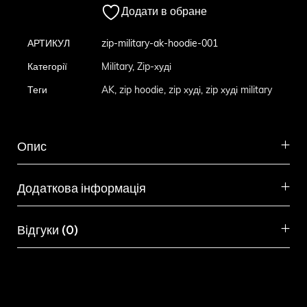
Додати в обране
АРТИКУЛ
zip-military-ak-hoodie-001
Категорії
Military
,
Zip-худі
Теги
AK
,
zip hoodie
,
zip худі
,
zip худі military
Опис
Додаткова інформація
Відгуки (0)
Схожі товари