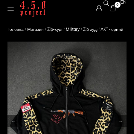
EN
0
Головна
Магазин
Zip-худі
Military
Zip худі “AK” чорний
/
/
/
/