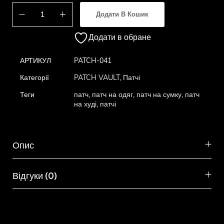
Додати В Кошик
Додати в обране
АРТИКУЛ
PATCH-041
Категорії
PATCH VAULT
,
Патчі
Теги
патч
,
патч на одяг
,
патч на сумку
,
патч
на худі
,
патчі
Опис
Відгуки (0)
Схожі товари