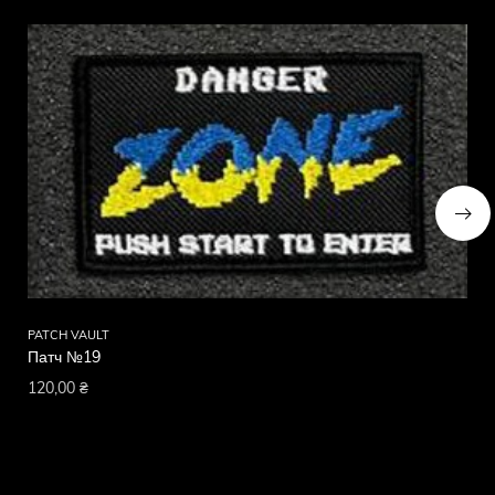
PATCH VAULT
PA
Патч №19
Па
120,00
₴
12