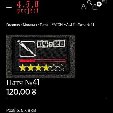
EN
0
Головна
Магазин
Патчі
PATCH VAULT
Патч №41
/
/
/
/
Патч №41
120,00
₴
Розмір: 5 x 8 см