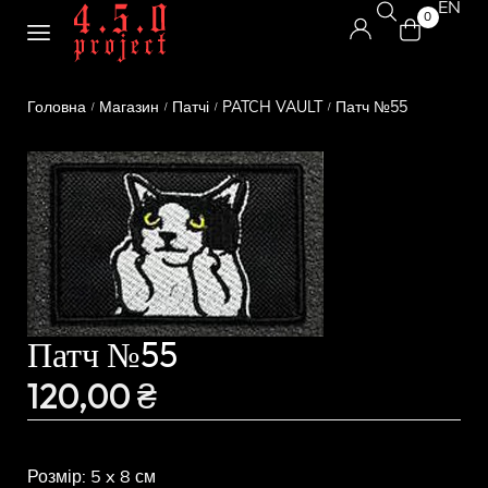
EN
0
Головна
Магазин
Патчі
PATCH VAULT
Патч №55
/
/
/
/
Патч №55
120,00
₴
Розмір: 5 x 8 см