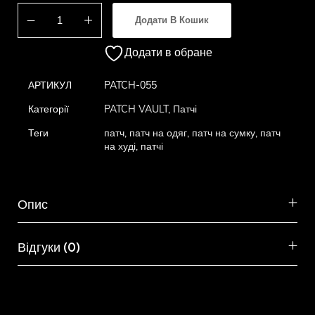
Додати В Кошик
Додати в обране
АРТИКУЛ
PATCH-055
Категорії
PATCH VAULT
,
Патчі
Теги
патч
,
патч на одяг
,
патч на сумку
,
патч
на худі
,
патчі
Опис
Відгуки (0)
Схожі товари