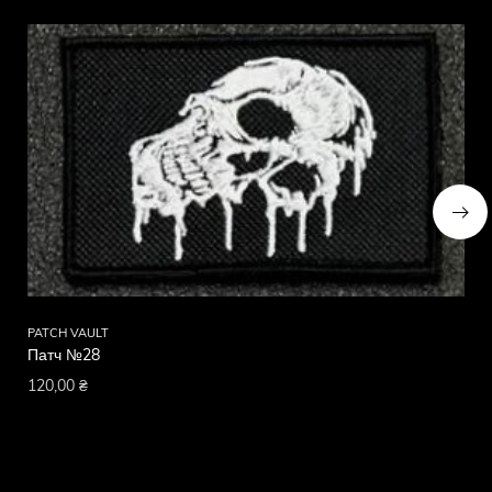
PATCH VAULT
PA
Патч №28
Па
120,00
₴
12