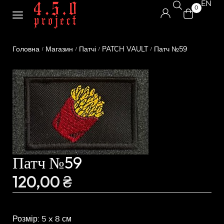
EN
0
Головна
Магазин
Патчі
PATCH VAULT
Патч №59
/
/
/
/
Патч №59
120,00
₴
Розмір: 5 x 8 см