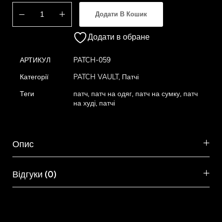
Додати В Кошик
Додати в обране
АРТИКУЛ
PATCH-059
Категорії
PATCH VAULT
,
Патчі
Теги
патч
,
патч на одяг
,
патч на сумку
,
патч
на худі
,
патчі
Опис
Відгуки (0)
Схожі товари