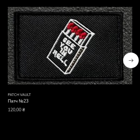
PATCH VAULT
PA
Патч №23
Па
120,00
₴
12