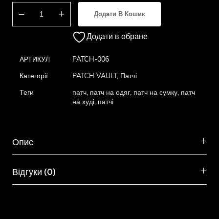
Додати В Кошик
Додати в обране
АРТИКУЛ
PATCH-006
Категорії
PATCH VAULT
,
Патчі
Теги
патч
,
патч на одяг
,
патч на сумку
,
патч
на худі
,
патчі
Опис
Відгуки (0)
Схожі товари