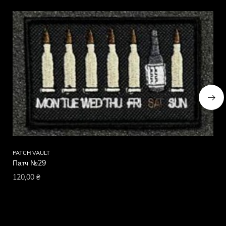
PATCH VAULT
PA
Патч №29
Па
120,00
₴
12