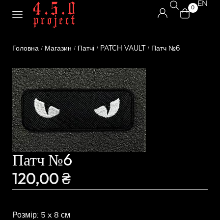
EN
0
Головна
Магазин
Патчі
PATCH VAULT
Патч №6
/
/
/
/
Патч №6
120,00
₴
Розмір: 5 x 8 см