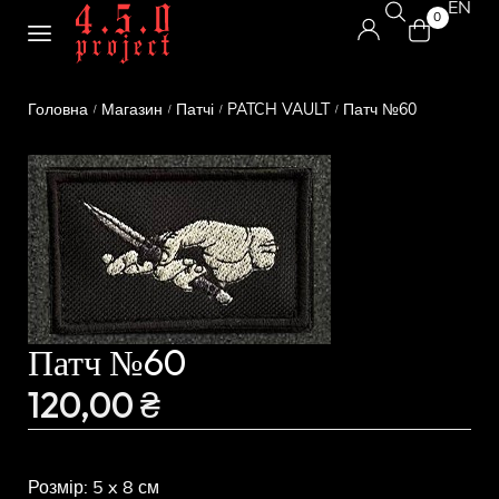
EN
0
Головна
Магазин
Патчі
PATCH VAULT
Патч №60
/
/
/
/
Патч №60
120,00
₴
Розмір: 5 x 8 см