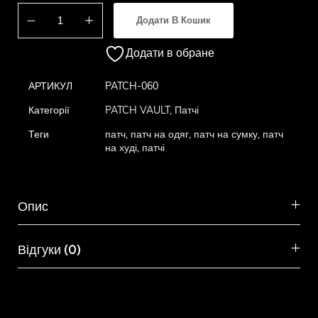
Додати В Кошик
Додати в обране
АРТИКУЛ
PATCH-060
Категорії
PATCH VAULT
,
Патчі
Теги
патч
,
патч на одяг
,
патч на сумку
,
патч
на худі
,
патчі
Опис
Відгуки (0)
Схожі товари