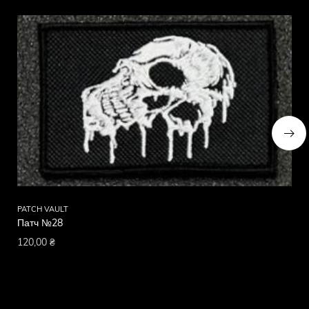
PATCH VAULT
PA
Патч №28
Па
120,00
₴
12