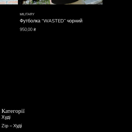
MILITARY
MILITARY
Футболка “WASTED” чорний
Футболка “
чорний
950,00
₴
950,00
₴
Категорії
Худі
Zip – Xуді