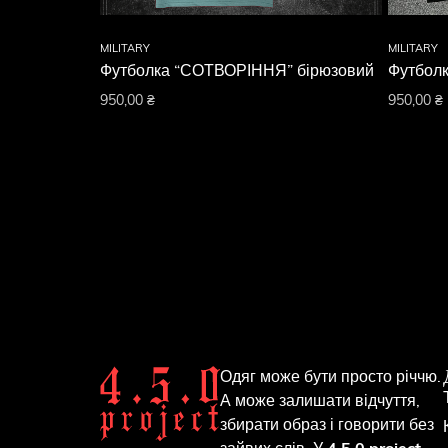
MILITARY
MILITARY
Футболка “СОТВОРІННЯ” бірюзовий
Футболк
950,00
₴
950,00
₴
Одяг може бути просто річчю.
А може залишати відчуття,
збирати образ і говорити без