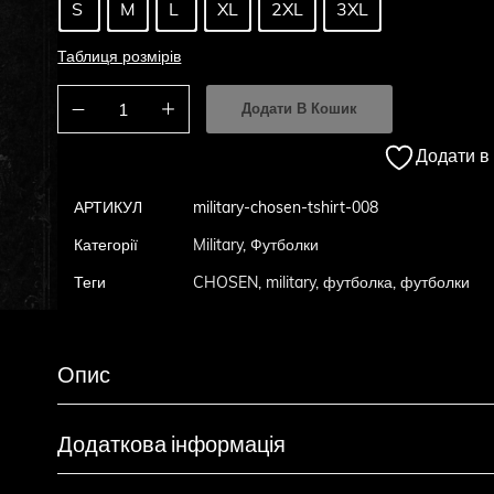
S
M
L
XL
2XL
3XL
Таблиця розмірів
Додати В Кошик
Додати в
АРТИКУЛ
military-chosen-tshirt-008
Категорії
Military
,
Футболки
Теги
CHOSEN
,
military
,
футболка
,
футболки
Опис
Додаткова інформація