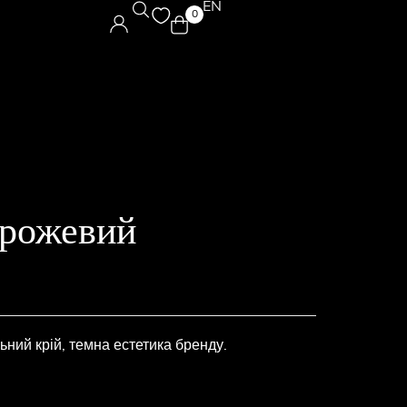
EN
0
рожевий
ний крій, темна естетика бренду.