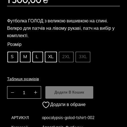
Футболка ГОЛОД з великою вишивкою на спині.
Велкро для патчів на лівому рукаві, патч на вибір у
комплекті.
Розмір
S
M
L
XL
2XL
3XL
Таблиця розмірів
Додати В Кошик
Додати в обране
АРТИКУЛ
apocalypsis-golod-tshirt-002