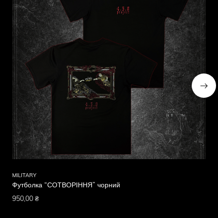
MILITARY
MIL
Футболка “СОТВОРІННЯ” чорний
Фу
950,00
₴
95