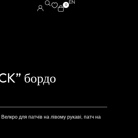
EN
0
CK” бордо
елкро для патчів на лівому рукаві, патч на