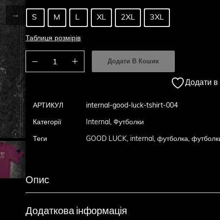
S
M
L
XL
2XL
3XL
Таблиця розмірів
Додати В Кошик
Додати в
АРТИКУЛ
internal-good-luck-tshirt-004
Категорії
Internal
,
Футболки
Теги
GOOD LUCK
,
internal
,
футболка
,
футболк
Опис
Додаткова інформація