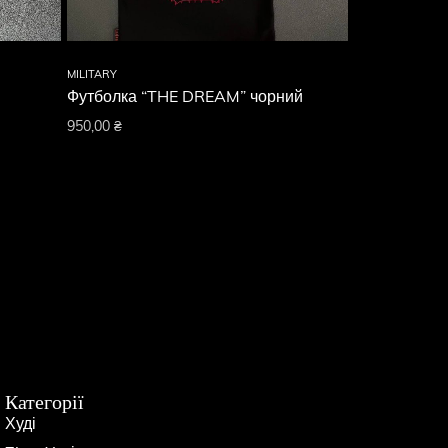
MILITARY
MILITARY
Футболка “THE DREAM” чорний
Футболка “
950,00
₴
950,00
₴
Категорії
Худі