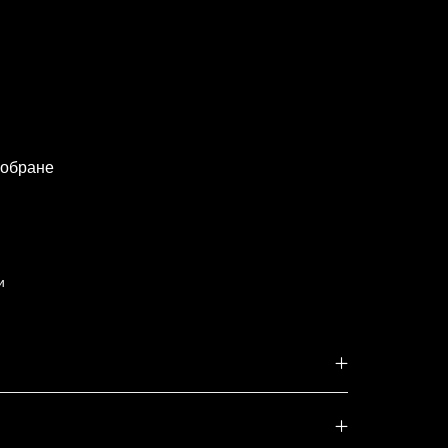
 обране
и