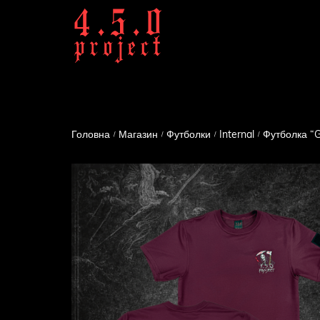
Головна
Магазин
Футболки
Internal
Футболка “
/
/
/
/