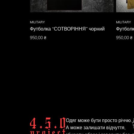
MILITARY
MILITARY
Футболка “СОТВОРІННЯ” чорний
Футболк
950,00
₴
950,00
₴
Одяг може бути просто річчю.
А може залишати відчуття,