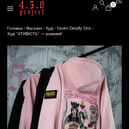
EN
0
Головна
Магазин
Худі
Seven Deadly Sins
/
/
/
/
Худі “ХТИВІСТЬ” — рожевий