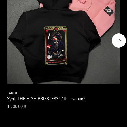
TAROT
TA
Худі “THE HIGH PRIESTESS” / II — чорний
Ху
1 700,00
₴
1 