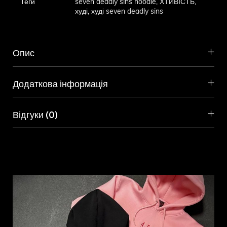
Теги
seven deadly sins hoodie
,
ХТИВІСТЬ
,
худі
,
худі seven deadly sins
Опис
Додаткова інформація
Відгуки (0)
Схожі товари