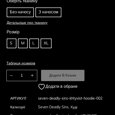
Оберіть тканину
Без начосу
З начосом
Детальніше про тканину
Розмір
S
M
L
XL
Таблиця розмірів
Додати В Кошик
Додати в обране
АРТИКУЛ
seven-deadly-sins-khtyvist-hoodie-002
Категорії
Seven Deadly Sins
,
Худі