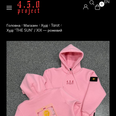
EN
0
Головна
Магазин
Худі
Tarot
/
/
/
/
Худі “THE SUN” / XIX — рожевий