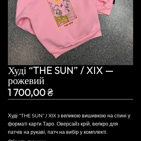
Худі “THE SUN” / XIX —
рожевий
1 700,00
₴
Худі “THE SUN” / XIX з великою вишивкою на спині у
форматі карти Таро. Оверсайз крій, велкро для
патчів на рукаві, патч на вибір у комплекті.