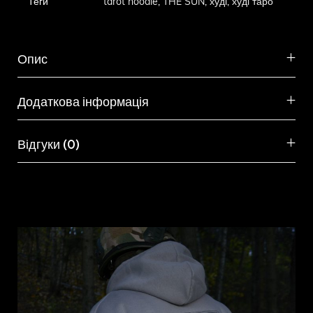
Теги
tarot hoodie
,
THE SUN
,
худі
,
худі таро
Опис
Додаткова інформація
Відгуки (0)
Схожі товари