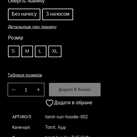
Оберіть тканину
Без начосу
З начосом
Детальніше про тканину
Розмір
S
M
L
XL
Таблиця розмірів
Додати В Кошик
Додати в обране
АРТИКУЛ
tarot-sun-hoodie-002
Категорії
Tarot
,
Худі