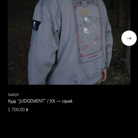
TAROT
TA
Худі “JUDGEMENT” / XX — сірий
Ху
1 700,00
₴
1 