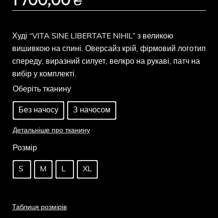
Худі “VITA SINE LIBERTATE NIHIL” з великою
вишивкою на спині. Оверсайз крій, фірмовий логотип
спереду, виразний силует, велкро на рукаві, патч на
вибір у комплекті.
Оберіть тканину
Без начосу
З начосом
Детальніше про тканину
Розмір
S
M
L
XL
Таблиця розмірів