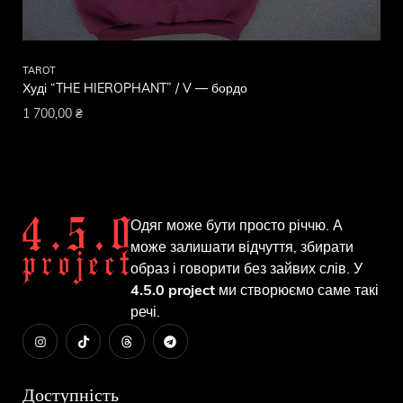
TAROT
TA
Худі “THE HIEROPHANT” / V — бордо
Ху
1 700,00
₴
1 
Одяг може бути просто річчю. А
може залишати відчуття, збирати
образ і говорити без зайвих слів. У
4.5.0 project
ми створюємо саме такі
речі.
Доступність