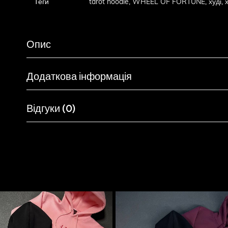
Теги
tarot hoodie
,
WHEEL OF FORTUNE
,
худі
,
Опис
Додаткова інформація
Відгуки (0)
Схожі товари