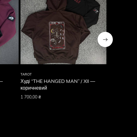
TAROT
TAROT
 —
Худі “THE HANGED MAN” / XII —
Худі “THE F
коричневий
1 700,00
₴
1 700,00
₴