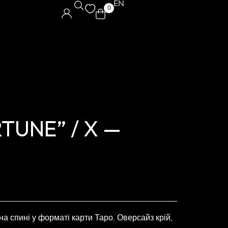
EN
0
TUNE” / X —
 спині у форматі карти Таро. Оверсайз крій,