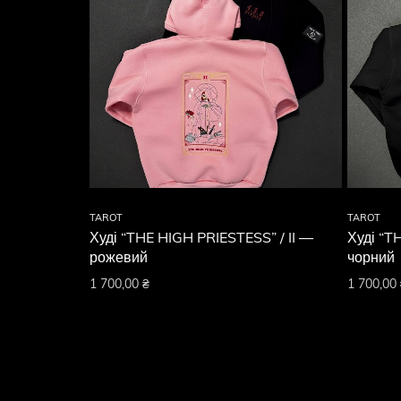
TAROT
TAROT
Худі “THE HIGH PRIESTESS” / II —
Худі “T
рожевий
чорний
1 700,00
₴
1 700,00