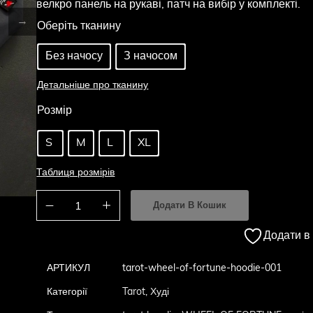
велкро панель на рукаві, патч на вибір у комплекті.
Оберіть тканину
Без начосу
З начосом
Детальніше про тканину
Розмір
S
M
L
XL
Таблиця розмірів
Додати В Кошик
Додати в
АРТИКУЛ
tarot-wheel-of-fortune-hoodie-001
Категорії
Tarot
,
Худі