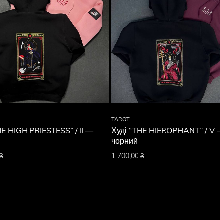
TAROT
HE HIGH PRIESTESS” / II —
Худі “THE HIEROPHANT” / V
чорний
₴
1 700,00
₴