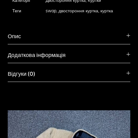
Категорії
Двостороння куртка
,
Куртки
Теги
swap
,
двостороння куртка
,
куртка
Опис
Додаткова інформація
Відгуки (0)
Схожі товари