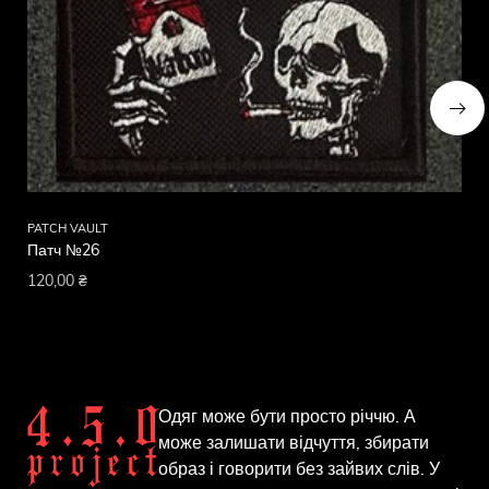
PATCH VAULT
PA
Патч №26
Па
120,00
₴
12
Одяг може бути просто річчю. А
може залишати відчуття, збирати
образ і говорити без зайвих слів. У