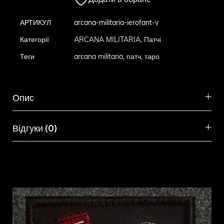
Додати в обране
АРТИКУЛ
arcana-militaria-ierofant-v
Категорії
ARCANA MILITARIA
,
Патчі
Теги
arcana militaria
,
патч
,
таро
Опис
Відгуки (0)
Схожі товари