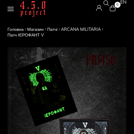
EN
0
Головна
Магазин
Патчі
ARCANA MILITARIA
/
/
/
/
Патч ІЄРОФАНТ V