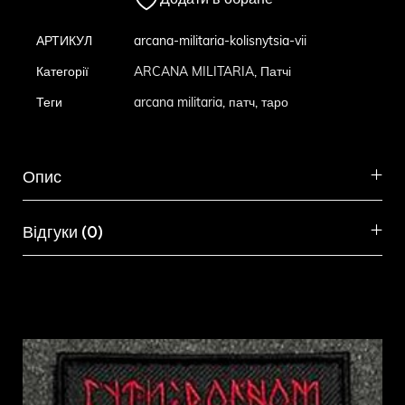
Додати в обране
АРТИКУЛ
arcana-militaria-kolisnytsia-vii
Категорії
ARCANA MILITARIA
,
Патчі
Теги
arcana militaria
,
патч
,
таро
Опис
Відгуки (0)
Схожі товари