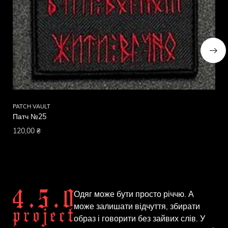
PATCH VAULT
PA
Патч №25
Па
120,00
₴
12
Одяг може бути просто річчю. А
може залишати відчуття, збирати
образ і говорити без зайвих слів. У