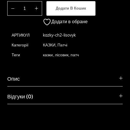
Додати В Кошик
Додати в обране
АРТИКУЛ
kazky-ch2-lisovyk
Категорії
КАЗКИ
,
Патчі
Теги
казки
,
лісовик
,
патч
Опис
Відгуки (0)
Схожі товари