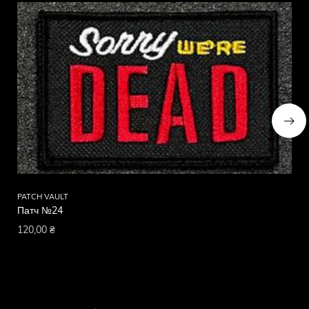
PATCH VAULT
PA
Патч №24
Па
120,00
₴
12