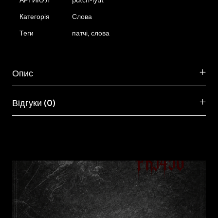
АРТИКУЛ
patch-lyut
Категорія
Слова
Теги
патчі
,
слова
Опис
Відгуки (0)
Схожі товари