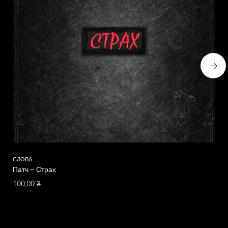
СЛОВА
СЛ
Патч – Страх
Па
100,00
₴
10