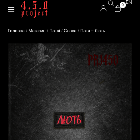
EN
0
Головна
Магазин
Патчі
Слова
Патч – Лють
/
/
/
/