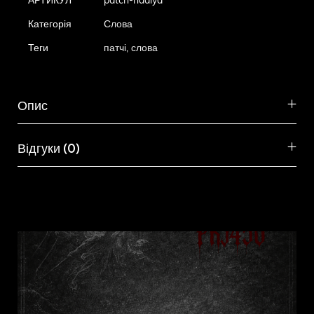
АРТИКУЛ
patch-nadiya
Категорія
Слова
Теги
патчі
,
слова
Опис
Відгуки (0)
Схожі товари