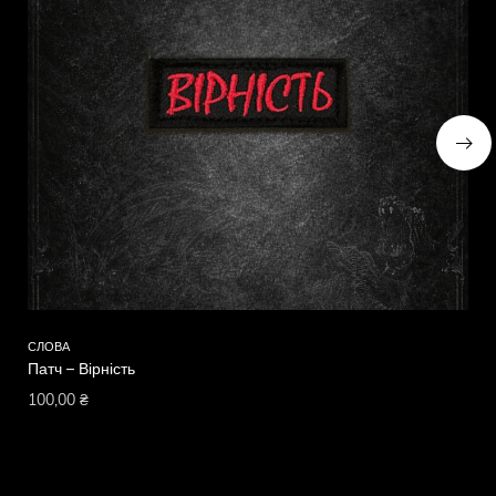
СЛОВА
СЛ
Патч – Вірність
Па
100,00
₴
10