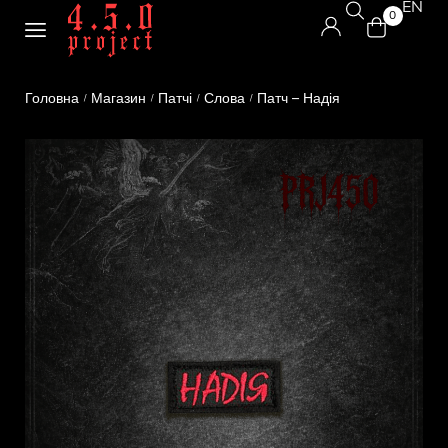
EN
0
Головна
Магазин
Патчі
Слова
Патч – Надія
/
/
/
/