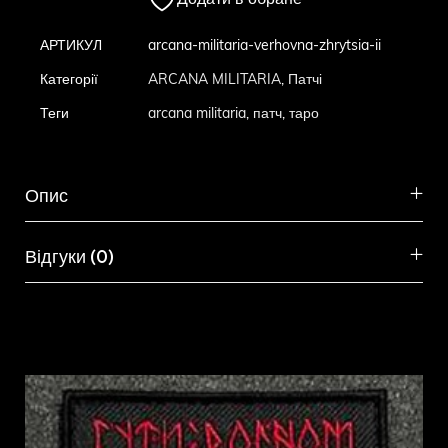
Додати в обране
АРТИКУЛ
arcana-militaria-verhovna-zhrytsia-ii
Категорії
ARCANA MILITARIA
,
Патчі
Теги
arcana militaria
,
патч
,
таро
Опис
Відгуки (0)
Схожі товари