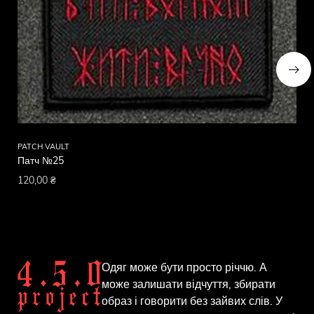
PATCH VAULT
PA
Патч №25
Па
120,00
₴
12
Одяг може бути просто річчю. А
може залишати відчуття, збирати
образ і говорити без зайвих слів. У