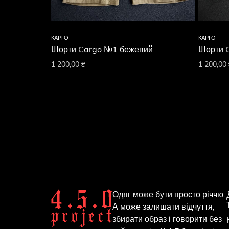
КАРГО
КАРГО
Шорти Cargo №1 бежевий
Шорти 
1 200,00
₴
1 200,00
Одяг може бути просто річчю.
А може залишати відчуття,
збирати образ і говорити без