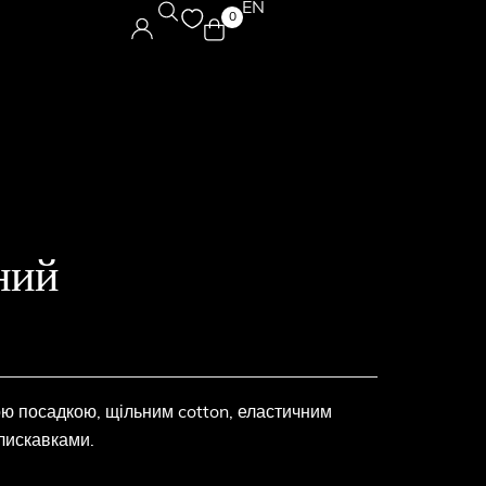
EN
0
ний
ою посадкою, щільним cotton, еластичним
лискавками.