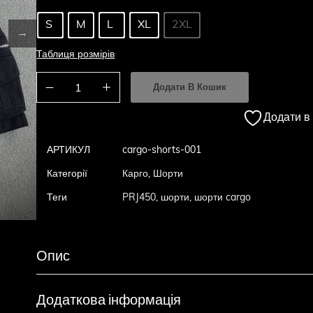
S
M
L
XL
2XL
Таблиця розмірів
Додати В Кошик
Додати в
АРТИКУЛ
cargo-shorts-001
Категорії
Карго
,
Шорти
Теги
PRJ450
,
шорти
,
шорти cargo
Опис
Додаткова інформація