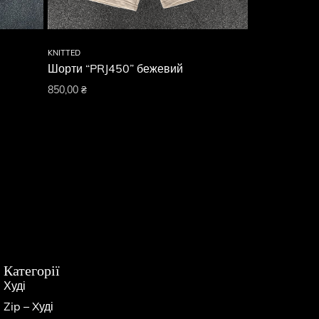
KNITTED
KNITTED
Шорти “PRJ450” бежевий
Шорти “PRJ4
850,00
₴
850,00
₴
Категорії
Худі
Zip – Xуді