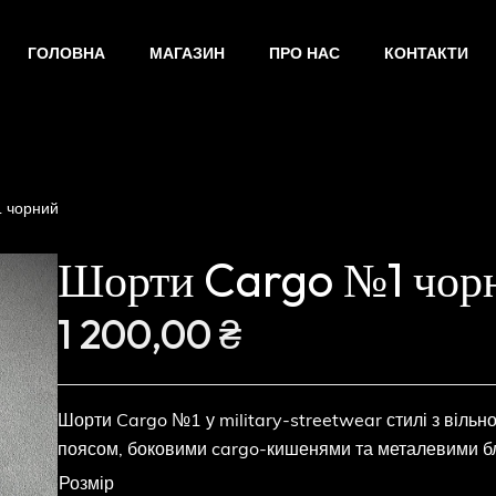
ГОЛОВНА
МАГАЗИН
ПРО НАС
КОНТАКТИ
 чорний
Шорти Cargo №1 чор
1 200,00
₴
Шорти Cargo №1 у military-streetwear стилі з вільн
поясом, боковими cargo-кишенями та металевими б
Розмір