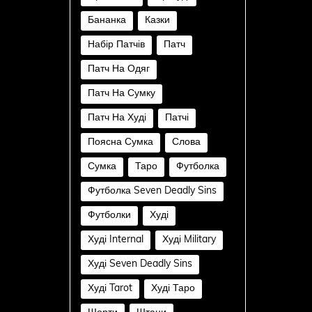
Бананка
Казки
Набір Патчів
Патч
Патч На Одяг
Патч На Сумку
Патч На Худі
Патчі
Поясна Сумка
Слова
Сумка
Таро
Футболка
Футболка Seven Deadly Sins
Футболки
Худі
Худі Internal
Худі Military
Худі Seven Deadly Sins
Худі Tarot
Худі Таро