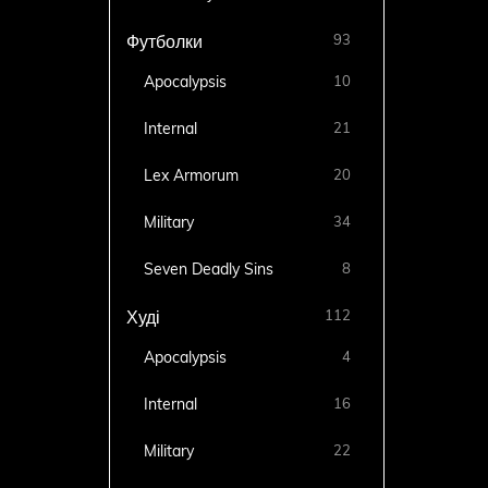
93
Футболки
Apocalypsis
10
Internal
21
Lex Armorum
20
Military
34
Seven Deadly Sins
8
112
Худі
Apocalypsis
4
Internal
16
Military
22