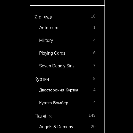
18
Zip-худі
Aeternum
1
Military
4
Playing Cards
6
Seven Deadly Sins
7
8
Куртки
Двостороння Куртка
4
Куртка Бомбер
4
149
Патчі
Angels & Demons
20