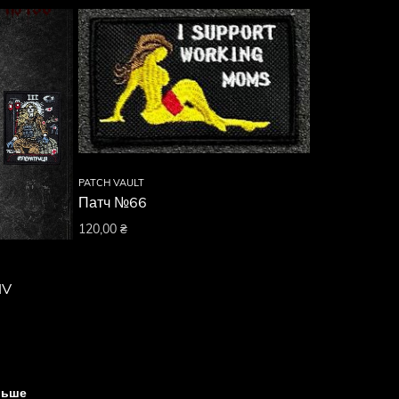
PATCH VAULT
Патч №66
120,00
₴
IV
льше