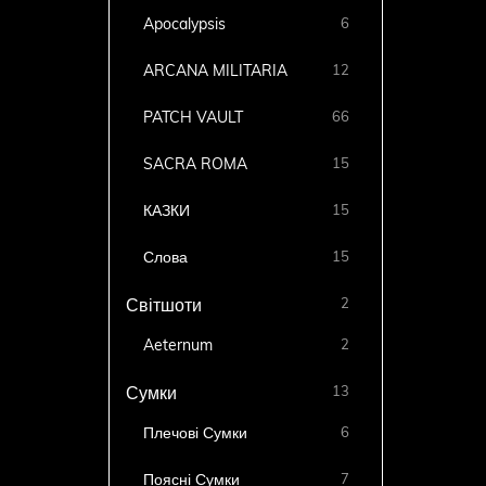
Apocalypsis
6
ARCANA MILITARIA
12
PATCH VAULT
66
SACRA ROMA
15
КАЗКИ
15
Слова
15
2
Світшоти
Aeternum
2
13
Сумки
Плечові Сумки
6
Поясні Сумки
7