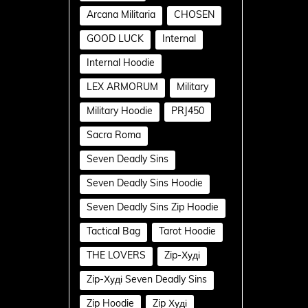
Arcana Militaria
CHOSEN
GOOD LUCK
Internal
Internal Hoodie
LEX ARMORUM
Military
Military Hoodie
PRJ450
Sacra Roma
Seven Deadly Sins
Seven Deadly Sins Hoodie
Seven Deadly Sins Zip Hoodie
Tactical Bag
Tarot Hoodie
THE LOVERS
Zip-Худі
Zip-Худі Seven Deadly Sins
Zip Hoodie
Zip Худі