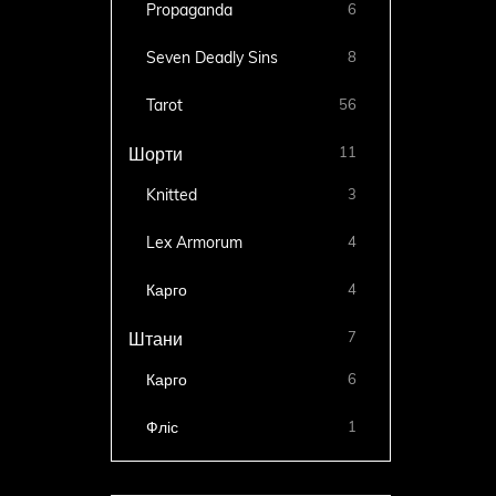
Propaganda
6
Seven Deadly Sins
8
Tarot
56
11
Шорти
Knitted
3
Lex Armorum
4
Карго
4
7
Штани
Карго
6
Фліс
1