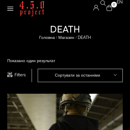
EN
0
DEATH
Головна
Магазин
DEATH
/
/
Показано один результат
Filters
Сортувати за останніми